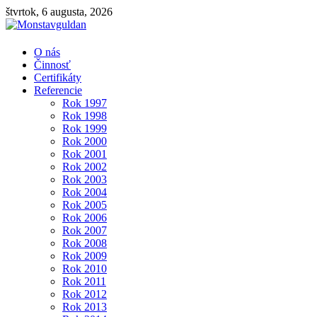
štvrtok, 6 augusta, 2026
Monstavguldan
O nás
Činnosť
Certifikáty
Montáž,
Referencie
opravy,
Rok 1997
rekonštrukcie
Rok 1998
plynovodov,
Rok 1999
parovodov,
Rok 2000
kotolní
Rok 2001
Rok 2002
Rok 2003
Rok 2004
Rok 2005
Rok 2006
Rok 2007
Rok 2008
Rok 2009
Rok 2010
Rok 2011
Rok 2012
Rok 2013