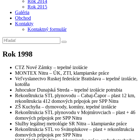
Rok 2014
Rok 2015
Galéria
Obchod
Kontakty
Kontaktný formulár
Rok 1998
CTZ Nové Zámky – tepelné izolácie
MONTEX Nitra – ÚK, ZTI, klampiarske práce
Veľvyslanectvo Ruskej federácie Bratislava – tepelné izolácie,
kotolňa
Juhocukor Dunajská Streda – tepelné izolácie potrubia
Rekonštrukcia STL plynovodu – Cabaj-Čapor – plast 12 km,
rekonštrukcia 412 domových prípojok pre SPP Nitra
ZŠ Kuchyňa – dymovody, komíny, tepelné izolácie
Rekonštrukcia STL plynovodu v Mojmírovciach – plast + 46
domových prípojok pre SPP Nitra
Služby legálnej metrológie SR Nitra – klampiarske práce
Rekonštrukcia STL vo Svätoplukove – plast + rekonštrukcia
domových prípojok pre SPP Nitra