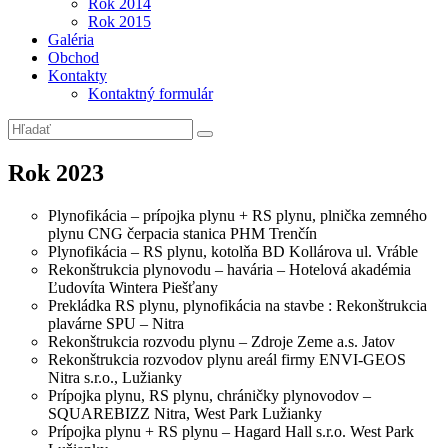
Rok 2014
Rok 2015
Galéria
Obchod
Kontakty
Kontaktný formulár
Rok 2023
Plynofikácia – prípojka plynu + RS plynu, plnička zemného
plynu CNG čerpacia stanica PHM Trenčín
Plynofikácia – RS plynu, kotolňa BD Kollárova ul. Vráble
Rekonštrukcia plynovodu – havária – Hotelová akadémia
Ľudovíta Wintera Piešťany
Prekládka RS plynu, plynofikácia na stavbe : Rekonštrukcia
plavárne SPU – Nitra
Rekonštrukcia rozvodu plynu – Zdroje Zeme a.s. Jatov
Rekonštrukcia rozvodov plynu areál firmy ENVI-GEOS
Nitra s.r.o., Lužianky
Prípojka plynu, RS plynu, chráničky plynovodov –
SQUAREBIZZ Nitra, West Park Lužianky
Prípojka plynu + RS plynu – Hagard Hall s.r.o. West Park