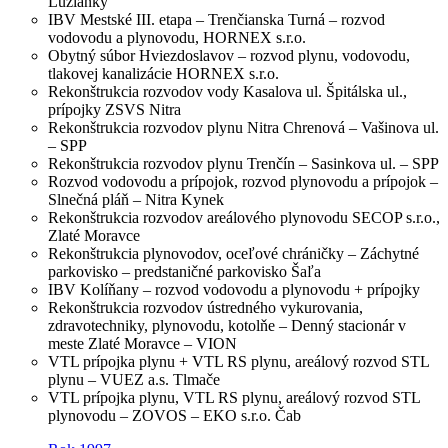
Lužianky
IBV Mestské III. etapa – Trenčianska Turná – rozvod
vodovodu a plynovodu, HORNEX s.r.o.
Obytný súbor Hviezdoslavov – rozvod plynu, vodovodu,
tlakovej kanalizácie HORNEX s.r.o.
Rekonštrukcia rozvodov vody Kasalova ul. Špitálska ul.,
prípojky ZSVS Nitra
Rekonštrukcia rozvodov plynu Nitra Chrenová – Vašinova ul.
– SPP
Rekonštrukcia rozvodov plynu Trenčín – Sasinkova ul. – SPP
Rozvod vodovodu a prípojok, rozvod plynovodu a prípojok –
Slnečná pláň – Nitra Kynek
Rekonštrukcia rozvodov areálového plynovodu SECOP s.r.o.,
Zlaté Moravce
Rekonštrukcia plynovodov, oceľové chráničky – Záchytné
parkovisko – predstaničné parkovisko Šaľa
IBV Kolíňany – rozvod vodovodu a plynovodu + prípojky
Rekonštrukcia rozvodov ústredného vykurovania,
zdravotechniky, plynovodu, kotolňe – Denný stacionár v
meste Zlaté Moravce – VION
VTL prípojka plynu + VTL RS plynu, areálový rozvod STL
plynu – VUEZ a.s. Tlmače
VTL prípojka plynu, VTL RS plynu, areálový rozvod STL
plynovodu – ZOVOS – EKO s.r.o. Čab